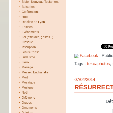
Bible : Nouveau Testament
Boiseries
Célébrations
croix
Diocèse de Lyon
Edifices
Evénements
Foi (attitudes, gestes...)
Fresque
Inscription
Jésus Christ
Facebook
| Publi
Judaïsme
Lieux
Tags :
tekoaphotos
,
Mariage
Messe / Eucharistie
Mort
07/04/2014
Mosaïque
RÉSURRECT
Musique
Noël
Orfèvrerie
Dét
Orgues
Ornements
Peinture