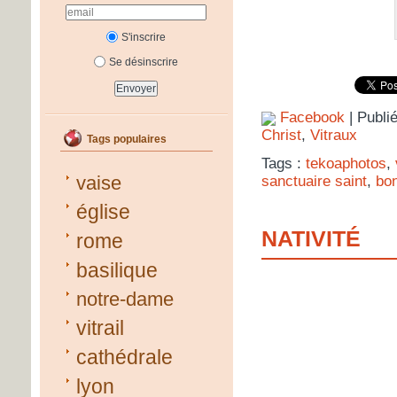
S'inscrire
Se désinscrire
Facebook
| Publi
Christ
,
Vitraux
Tags populaires
Tags :
tekoaphotos
,
vaise
sanctuaire saint
,
bo
église
NATIVITÉ
rome
basilique
notre-dame
vitrail
cathédrale
lyon