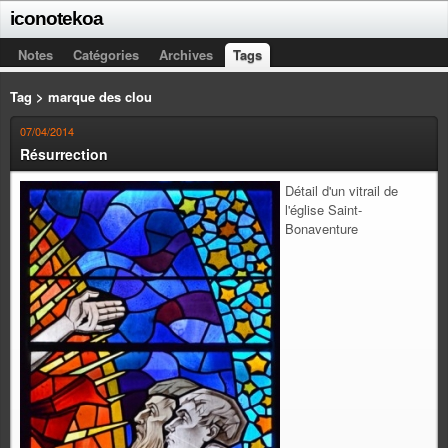
iconotekoa
Notes
Catégories
Archives
Tags
Tag > marque des clou
07/04/2014
Résurrection
Détail d'un vitrail de
l'église Saint-
Bonaventure