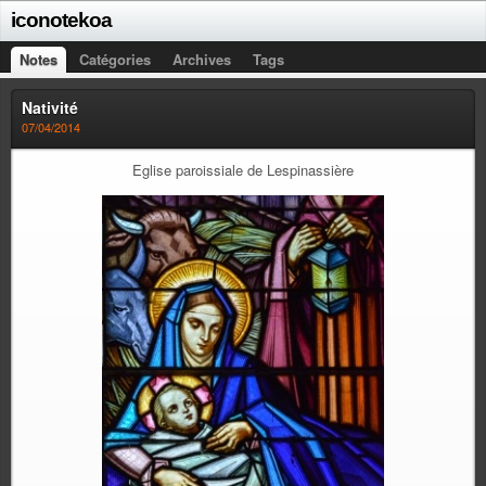
iconotekoa
Notes
Catégories
Archives
Tags
Nativité
07/04/2014
Eglise paroissiale de Lespinassière