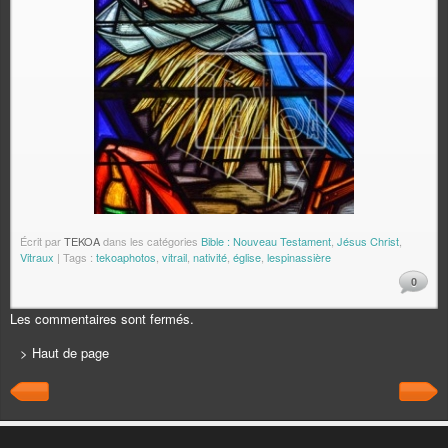
Écrit par
TEKOA
dans les catégories
Bible : Nouveau Testament
,
Jésus Christ
,
Vitraux
| Tags :
tekoaphotos
,
vitrail
,
nativité
,
église
,
lespinassière
0
Les commentaires sont fermés.
> Haut de page