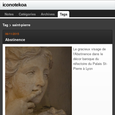
iconotekoa
Notes
Catégories
Archives
Tags
Tag > saint-pierre
06/11/2015
Abstinence
Le gracieux visage de
l'Abstinence dans le
décor baroque du
réfectoire du Palais St-
Pierre à Lyon