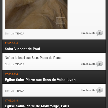
Lire la suite
0
Écrit par
TEKOA
22/05/2014
Saint Vincent de Paul
Nef de la basilique Saint-Pierre de Rome
Lire la suite
0
Écrit par
TEKOA
17/03/2014
Eglise Saint-Pierre aux liens de Vaise, Lyon
Lire la suite
0
Écrit par
TEKOA
17/03/2014
Eglise Saint-Pierre de Montrouge, Paris