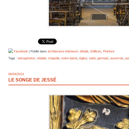
Facebook
| Publié dans
architecture intérieure, détails
,
Edifices
,
Peinture
Tags :
tekoaphotos
,
rétable
,
chapelle
,
notre-dame
,
église
,
saint
,
germain
,
auxerrois
,
pa
06/04/2014
LE SONGE DE JESSÉ