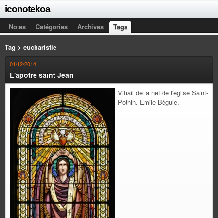
iconotekoa
Notes
Catégories
Archives
Tags
Tag > eucharistie
01/12/2014
L'apôtre saint Jean
Vitrail de la nef de l'église Saint-
Pothin. Emile Bégule.