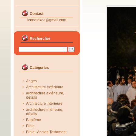
Contact
iconotekoa@gmail.com
Rechercher
Catégories
Anges
Architecture extérieure
architecture extérieure,
détails
Architecture intérieure
architecture intérieure,
détails
Baptême
Bible
Bible : Ancien Testament