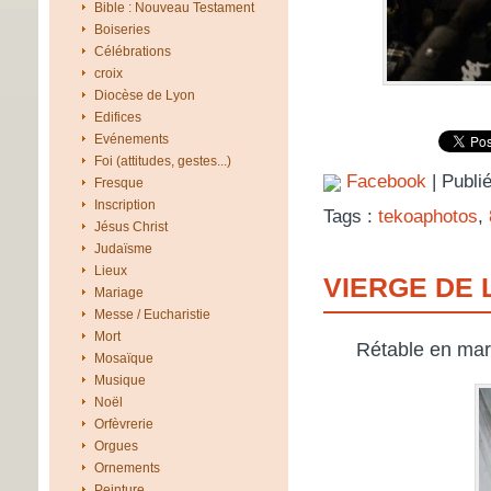
Bible : Nouveau Testament
Boiseries
Célébrations
croix
Diocèse de Lyon
Edifices
Evénements
Foi (attitudes, gestes...)
Facebook
| Publi
Fresque
Inscription
Tags :
tekoaphotos
,
Jésus Christ
Judaïsme
Lieux
VIERGE DE 
Mariage
Messe / Eucharistie
Mort
Rétable en mar
Mosaïque
Musique
Noël
Orfèvrerie
Orgues
Ornements
Peinture