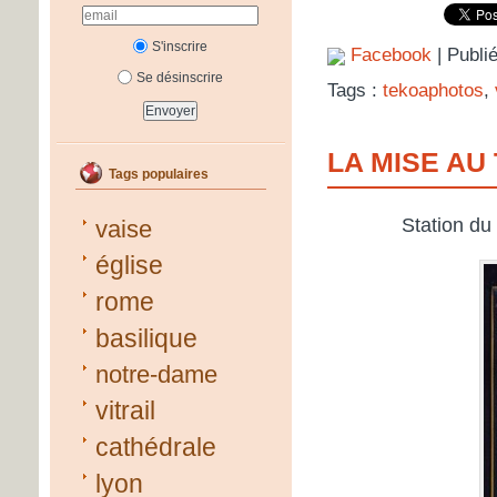
S'inscrire
Facebook
| Publi
Se désinscrire
Tags :
tekoaphotos
,
LA MISE AU
Tags populaires
Station du
vaise
église
rome
basilique
notre-dame
vitrail
cathédrale
lyon