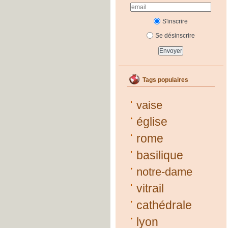
S'inscrire
Se désinscrire
Tags populaires
vaise
église
rome
basilique
notre-dame
vitrail
cathédrale
lyon