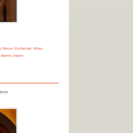
t
,
Messe / Eucharistie
,
Vitraux
 étienne
,
roanne
derne.