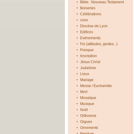
Bible : Nouveau Testament
Boiseries
Célébrations
croix
Diocèse de Lyon
Edifices
Evénements
Foi (attitudes, gestes...)
Fresque
Inscription
Jésus Christ
Judaïsme
Lieux
Mariage
Messe / Eucharistie
Mort
Mosaïque
Musique
Noël
Orfèvrerie
Orgues
Ornements
Peinture