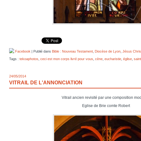
Facebook
| Publié dans
Bible : Nouveau Testament
,
Diocèse de Lyon
,
Jésus Chris
Tags :
tekoaphotos
,
ceci est mon corps livré pour vous
,
cène
,
eucharistie
,
église
,
saint
24/05/2014
VITRAIL DE L'ANNONCIATION
Vitrail ancien revisité par une composition mo
Eglise de Brie comte Robert