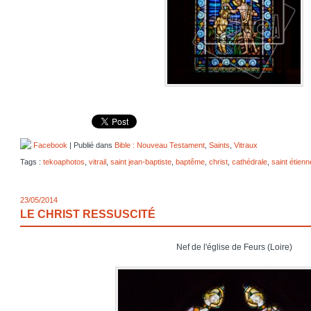
Facebook
| Publié dans
Bible : Nouveau Testament
,
Saints
,
Vitraux
Tags :
tekoaphotos
,
vitrail
,
saint jean-baptiste
,
baptême
,
christ
,
cathédrale
,
saint étienn
23/05/2014
LE CHRIST RESSUSCITÉ
Nef de l'église de Feurs (Loire)