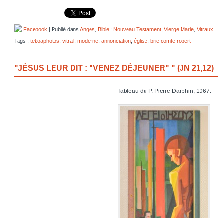
Facebook
| Publié dans
Anges
,
Bible : Nouveau Testament
,
Vierge Marie
,
Vitraux
Tags :
tekoaphotos
,
vitrail
,
moderne
,
annonciation
,
église
,
brie comte robert
"JÉSUS LEUR DIT : "VENEZ DÉJEUNER" " (JN 21,12)
Tableau du P. Pierre Darphin, 1967.