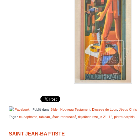
Facebook
| Publié dans
Bible : Nouveau Testament
,
Diocèse de Lyon
,
Jésus Chris
Tags :
tekoaphotos
,
tableau
,
jésus ressuscité
,
déjeûner
,
rive
,
jn 21
,
12
,
pierre darphin
SAINT JEAN-BAPTISTE