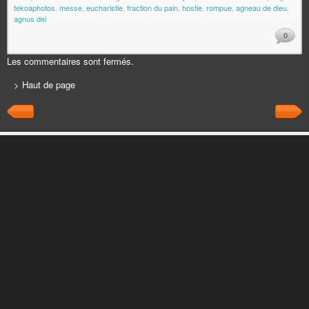
tekoaphotos
,
messe
,
eucharistie
,
fraction du pain
,
hostie
,
rompue
,
agneau de dieu
,
agnus dei
0
Les commentaires sont fermés.
> Haut de page