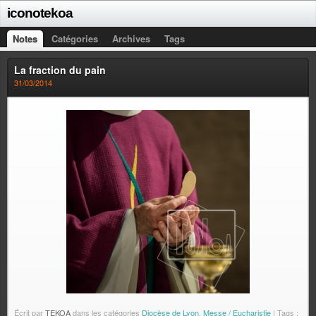
iconotekoa
Notes
Catégories
Archives
Tags
La fraction du pain
31/03/2014
Écrit par
TEKOA
dans les catégories
Diocèse de Lyon
,
Messe / Eucharistie
| Tags :