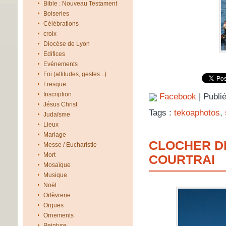
Bible : Nouveau Testament
Boiseries
Célébrations
croix
Diocèse de Lyon
Edifices
Evénements
Foi (attitudes, gestes...)
Fresque
Inscription
Facebook
| Publi
Jésus Christ
Tags :
tekoaphotos
,
Judaïsme
Lieux
Mariage
CLOCHER DE
Messe / Eucharistie
Mort
COURTRAI
Mosaïque
Musique
Noël
Orfèvrerie
Orgues
Ornements
Peinture