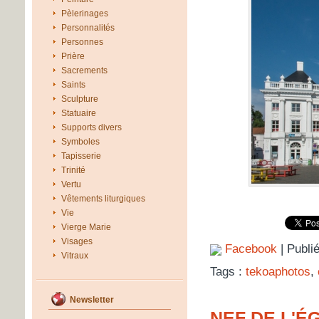
Pèlerinages
Personnalités
Personnes
Prière
Sacrements
Saints
Sculpture
Statuaire
Supports divers
Symboles
Tapisserie
Trinité
Vertu
Vêtements liturgiques
Vie
Vierge Marie
Visages
Facebook
| Publi
Vitraux
Tags :
tekoaphotos
,
Newsletter
NEF DE L'É