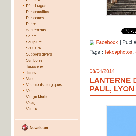
Pèlerinages
Personnalités
Personnes
Prière
Sacrements
Saints
Facebook
| Publi
Sculpture
Statuaire
Tags :
tekoaphotos
,
Supports divers
Symboles
Tapisserie
08/04/2014
Trinité
LANTERNE D
Vertu
Vêtements liturgiques
PAUL, LYON
Vie
Vierge Marie
Visages
Vitraux
Newsletter