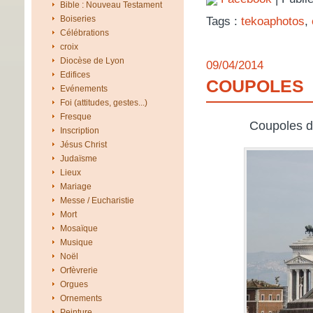
Bible : Nouveau Testament
Boiseries
Tags :
tekoaphotos
,
Célébrations
croix
Diocèse de Lyon
09/04/2014
Edifices
COUPOLES
Evénements
Foi (attitudes, gestes...)
Fresque
Coupoles d
Inscription
Jésus Christ
Judaïsme
Lieux
Mariage
Messe / Eucharistie
Mort
Mosaïque
Musique
Noël
Orfèvrerie
Orgues
Ornements
Peinture