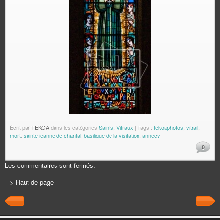
Écrit par
TEKOA
dans les catégories
Saints
,
Vitraux
| Tags :
tekoaphotos
,
vitrail
,
mort
,
sainte jeanne de chantal
,
basilique de la visitation
,
annecy
0
Les commentaires sont fermés.
> Haut de page