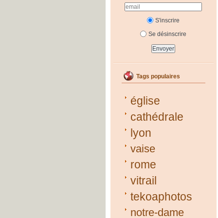
S'inscrire
Se désinscrire
Tags populaires
église
cathédrale
lyon
vaise
rome
vitrail
tekoaphotos
notre-dame