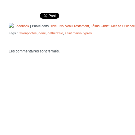
Facebook
| Publié dans
Bible : Nouveau Testament
,
Jésus Christ
,
Messe / Euchari
Tags :
tekoaphotos
,
cène
,
cathédrale
,
saint martin
,
ypres
Les commentaires sont fermés.