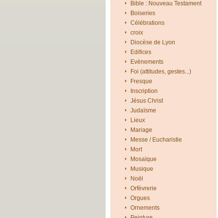
Bible : Nouveau Testament
Boiseries
Célébrations
croix
Diocèse de Lyon
Edifices
Evénements
Foi (attitudes, gestes...)
Fresque
Inscription
Jésus Christ
Judaïsme
Lieux
Mariage
Messe / Eucharistie
Mort
Mosaïque
Musique
Noël
Orfèvrerie
Orgues
Ornements
Peinture