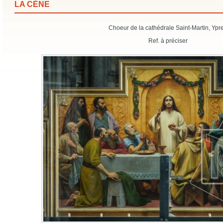
LA CÈNE
Choeur de la cathédrale Saint-Martin, Ypr
Ref. à préciser