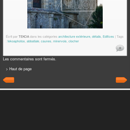
Écrit par
TEKOA
dans les catégories
architecture extérieure, détails
,
Edifices
| Tags
:
tekoaphotos
,
abbatiale
,
caunes
,
minervois
,
clocher
0
Les commentaires sont fermés.
> Haut de page