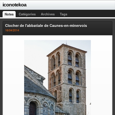
iconotekoa
Notes
Catégories
Archives
Tags
Clocher de l'abbatiale de Caunes-en-minervois
16/04/2014