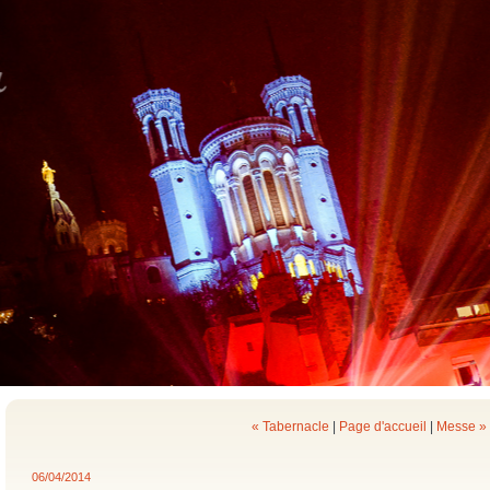
« Tabernacle
|
Page d'accueil
|
Messe »
06/04/2014