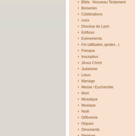
Bible : Nouveau Testament
Boiseries
Célébrations
croix
Diocèse de Lyon
Edifices
Evénements
Foi (attitudes, gestes...)
Fresque
Inscription
Jésus Christ
Judaïsme
Lieux
Mariage
Messe / Eucharistie
Mort
Mosaïque
Musique
Noël
Orfèvrerie
Orgues
Ornements
Peinture