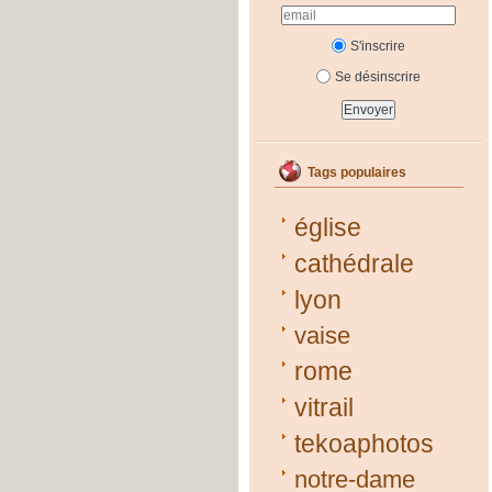
S'inscrire
Se désinscrire
Tags populaires
église
cathédrale
lyon
vaise
rome
vitrail
tekoaphotos
notre-dame