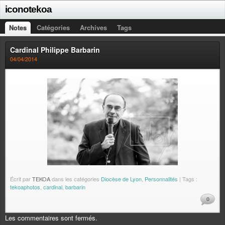
iconotekoa
Notes
Catégories
Archives
Tags
Cardinal Philippe Barbarin
04/04/2014
Écrit par
TEKOA
dans les catégories
Diocèse de Lyon
,
Personnalités
| Tags :
tekoaphotos
,
cardinal
,
barbarin
0
Les commentaires sont fermés.