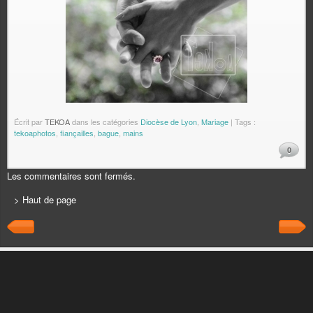
Écrit par
TEKOA
dans les catégories
Diocèse de Lyon
,
Mariage
| Tags :
tekoaphotos
,
fiançailles
,
bague
,
mains
0
Les commentaires sont fermés.
> Haut de page